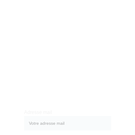
SOLUDIAM SAS
contact@soludiam.eu
tel : 04 67 30 25 04
3 Boulevard Armand Durand
34720 Caux, France
Recevoir notre catalogue 
PDF
Adresse mail