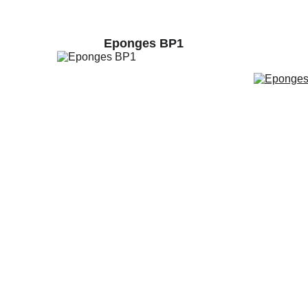
Eponges BP1
P
Meule de surfaçage