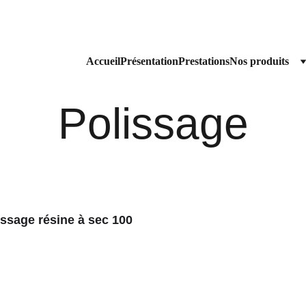
Livraison gratuite à partir de 200€ HT 
Accueil
Présentation
Prestations
Nos produits
Polissage
Manuel
issage résine à sec 100
Polissage résine à 