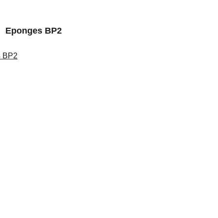
Eponges BP2
Disque lamelles
olissage 3 étapes
Feuilles BP1