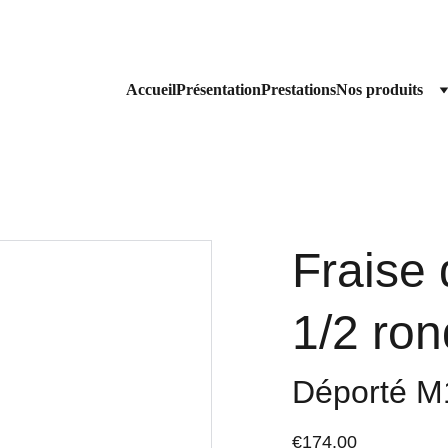
Livraison gratuite à partir de 200€ HT 
Accueil
Présentation
Prestations
Nos produits
Fraise 
1/2 ron
Déporté M
€174.00