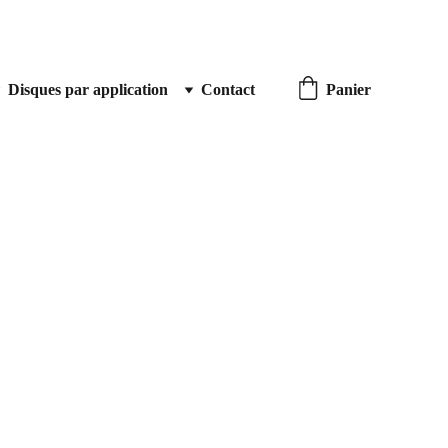
Disques par application
Contact
Panier