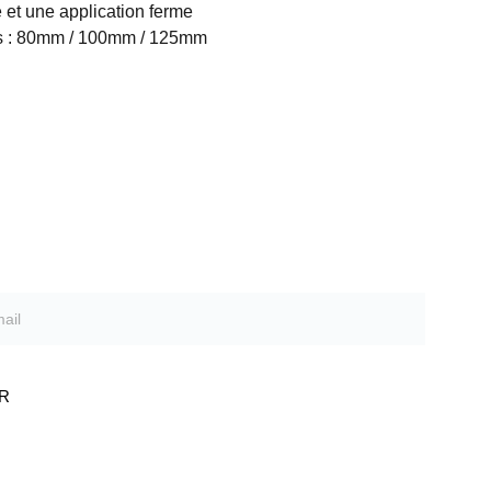
 et une application ferme
es : 80mm / 100mm / 125mm
r notre catalogue PDF
R