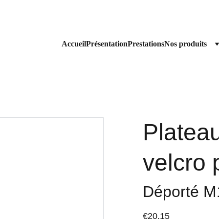
Livraison gratuite à partir de 200€ HT 
Accueil
Présentation
Prestations
Nos produits
Platea
velcro 
Déporté M
€20.15