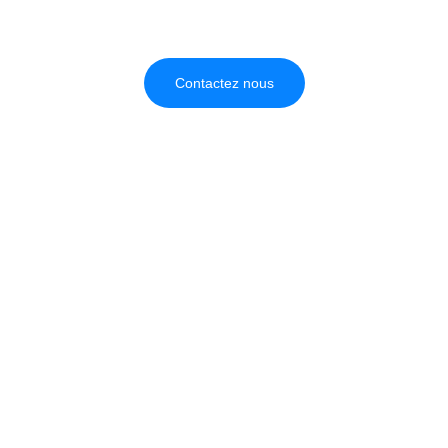
Contactez nous
SOLUDIAM SAS
contact@soludiam.eu
tel : 04 67 30 25 04
3 Boulevard Armand Durand
34720 Caux, France
Recevoir notre catalogue 